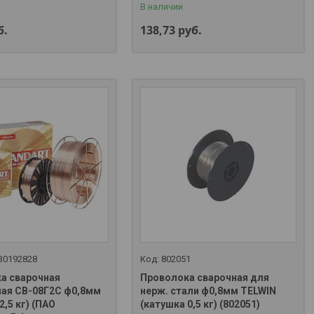
В наличии
б.
138,73
руб.
30192828
802051
а сварочная
Проволока сварочная для
ая СВ-08Г2С ф0,8мм
нерж. стали ф0,8мм TELWIN
2,5 кг) (ПАО
(катушка 0,5 кг) (802051)