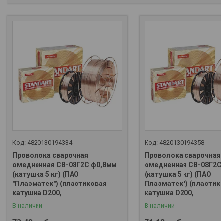
4820130194334
4820130194358
Проволока сварочная
Проволока сварочная
омедненная СВ-08Г2С ф0,8мм
омедненная СВ-08Г2
(катушка 5 кг) (ПАО
(катушка 5 кг) (ПАО
"Плазматек") (пластиковая
Плазматек") (пластик
+375 (29) 667-37-10
+375 (29) 667-37-10
катушка D200,
катушка D200,
В наличии
В наличии