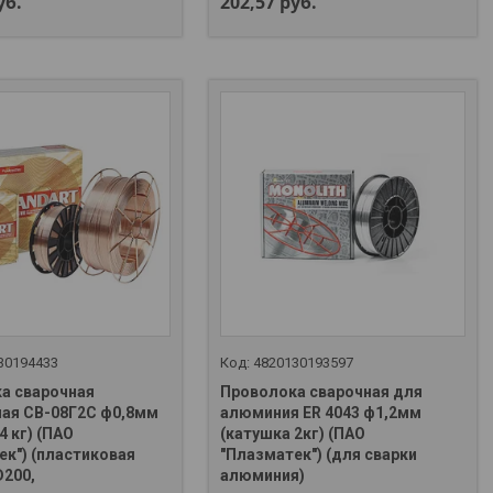
уб.
202,57
руб.
30194433
4820130193597
а сварочная
Проволока сварочная для
ая СВ-08Г2С ф0,8мм
алюминия ER 4043 ф1,2мм
4 кг) (ПАО
(катушка 2кг) (ПАО
ек") (пластиковая
"Плазматек") (для сварки
 667-37-10
+375 (29) 667-37-10
D200,
алюминия)