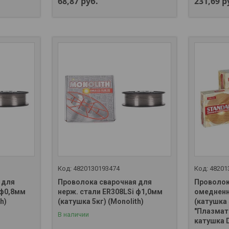
68,87
руб.
231,69
р
4820130193474
48201
 для
Проволока сварочная для
Проволок
 ф0,8мм
нерж. стали ER308LSi ф1,0мм
омедненн
h)
(катушка 5кг) (Monolith)
(катушка 
"Плазмат
В наличии
+375 (29) 667-37-10
+375 (29)
катушка 