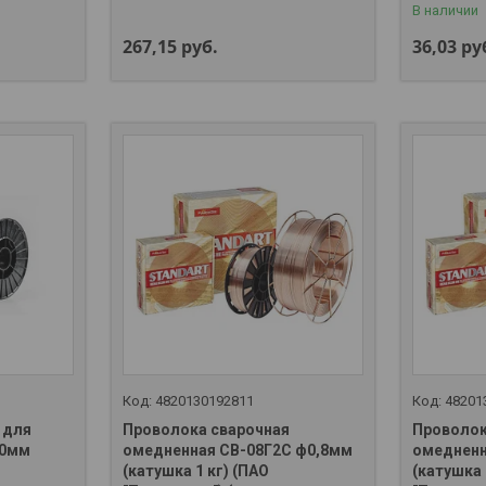
В наличии
267,15
руб.
36,03
ру
4820130192811
48201
 для
Проволока сварочная
Проволок
,0мм
омедненная СВ-08Г2С ф0,8мм
омедненн
(катушка 1 кг) (ПАО
(катушка 