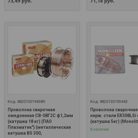
73,49
руб.
71,18
руб.
4820130194389
4820130193443
Проволока сварочная
Проволока сварочная
омедненная СВ-08Г2С ф1,2мм
нерж. стали ER308LSi
(катушка 18 кг) (ПАО
(катушка 5кг) (Monolit
Плазматек") (металлическая
В наличии
+375 (29) 667-37-10
+375 (29) 667-37-10
катушка BS 300,