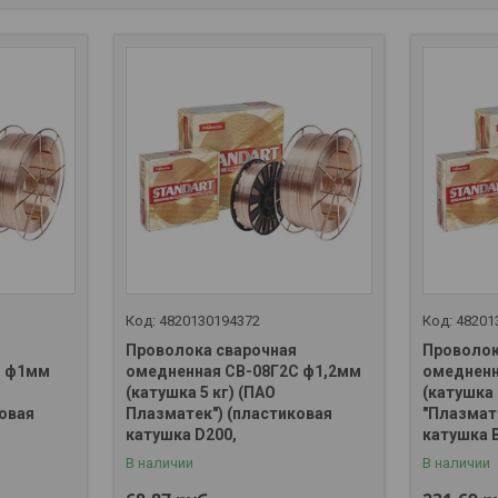
4820130194372
48201
Проволока сварочная
Проволок
С ф1мм
омедненная СВ-08Г2С ф1,2мм
омедненн
(катушка 5 кг) (ПАО
(катушка 
овая
Плазматек") (пластиковая
"Плазмат
+375 (29) 667-37-10
+375 (29)
катушка D200,
катушка 
В наличии
В наличии