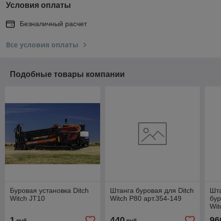
Условия оплаты
Безналичный расчет
Все условия оплаты
Подобные товары компании
Буровая установка Ditch
Штанга буровая для Ditch
Шта
Witch JT10
Witch P80 арт.354-149
бур
Wit
1
440
96