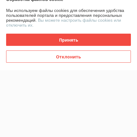
Мы используем файлы cookies для обеспечения удобства
О нас
пользователей портала и предоставления персональных
рекомендаций.
Вы можете настроить файлы cookies или
отключить их.
Контакты
Принять
Доставка и оплата
Отклонить
График работы
Полная версия сайта
Политика обработки cookies
Сайт создан на платформе Deal.by
Информация для покупателя
Юридическое лицо:
ООО "СтилТехГрупп"
220069, г. Минск, ул. Щорса 3-я, дом 9,офис 305