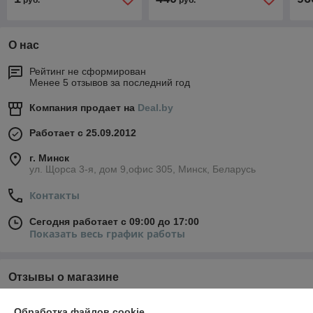
руб.
руб.
О нас
Рейтинг не сформирован
Менее 5 отзывов за последний год
Компания продает на
Deal.by
Работает с 25.09.2012
г. Минск
ул. Щорса 3-я, дом 9,офис 305, Минск, Беларусь
Контакты
Сегодня работает с 09:00 до 17:00
Показать весь график работы
Отзывы о магазине
У компании пока нет отзывов, добавьте первый
Обработка файлов cookie