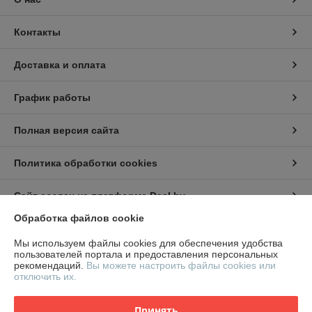
Контакты
Доставка и оплата
График работы
Полная версия сайта
Политика обработки cookies
Сайт создан на платформе Deal.by
Обработка файлов cookie
Информация для покупателя
Мы используем файлы cookies для обеспечения удобства
пользователей портала и предоставления персональных
Юридическое лицо:
ООО "СтилТехГрупп"
рекомендаций.
Вы можете настроить файлы cookies или
220069, г. Минск, ул. Щорса 3-я, дом 9,офис 305
отключить их.
Регистрационный номер ЕГР: 191959674
Принять