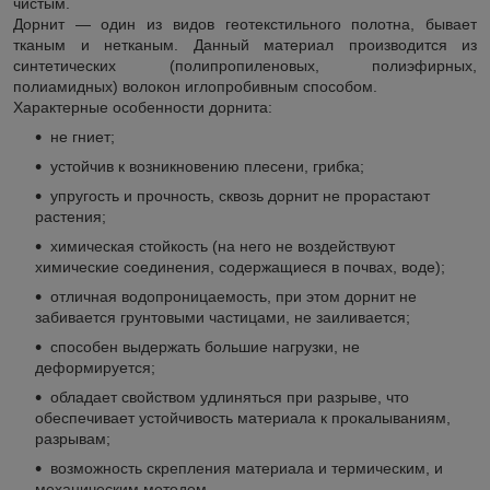
чистым.
Дорнит ― один из видов геотекстильного полотна, бывает
тканым и нетканым. Данный материал производится из
синтетических (полипропиленовых, полиэфирных,
полиамидных) волокон иглопробивным способом.
Характерные особенности дорнита:
не гниет;
устойчив к возникновению плесени, грибка;
упругость и прочность, сквозь дорнит не прорастают
растения;
химическая стойкость (на него не воздействуют
химические соединения, содержащиеся в почвах, воде);
отличная водопроницаемость, при этом дорнит не
забивается грунтовыми частицами, не заиливается;
способен выдержать большие нагрузки, не
деформируется;
обладает свойством удлиняться при разрыве, что
обеспечивает устойчивость материала к прокалываниям,
разрывам;
возможность скрепления материала и термическим, и
механическим методом.