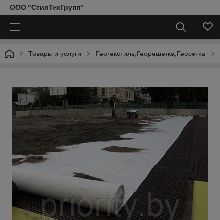
ООО "СтилТехГрупп"
Товары и услуги
Геотекстиль,Георешетка,Геосетка