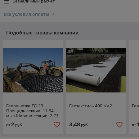
Безналичный расчет
Все условия оплаты
Подобные товары компании
Георешетка ГС 23
Геотекстиль 400 г/м2
Гео
Площадь секции: 11,54
м.кв Ширина секции: 2,77
м Длина секции: 4,165 м
2
3,48
от
руб.
руб.
от
h: 50, 75, 100, 15