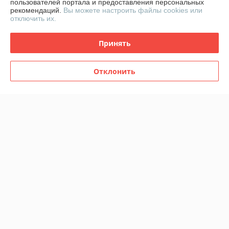
пользователей портала и предоставления персональных
рекомендаций.
Вы можете настроить файлы cookies или
отключить их.
Контакты
Принять
Доставка и оплата
Отклонить
График работы
Полная версия сайта
Политика обработки cookies
Сайт создан на платформе Deal.by
Информация для покупателя
Юридическое лицо:
ООО "СтилТехГрупп"
220069, г. Минск, ул. Щорса 3-я, дом 9,офис 305
Регистрационный номер ЕГР: 191959674