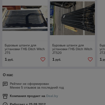
Буровые штанги для
Буровые штанги для
Бур
установки ГНБ Ditch Witch
установки ГНБ Ditch Witch
уст
JT5
JT520
JT
1
1
1
руб.
руб.
р
О нас
Рейтинг не сформирован
Менее 5 отзывов за последний год
Компания продает на
Deal.by
Работает с 25.09.2012