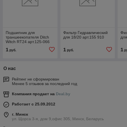
Подшипник для
Фильтр Гидравлический
Фил
траншеекопателя Ditch
для 18/20 арт.155 910
для
Witch RT24 арт.125-066
1
1
1
руб.
руб.
р
О нас
Рейтинг не сформирован
Менее 5 отзывов за последний год
Компания продает на
Deal.by
Работает с 25.09.2012
г. Минск
ул. Щорса 3-я, дом 9,офис 305, Минск, Беларусь