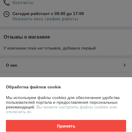
Контакты
Сегодня работает с 09:00 до 17:00
Показать весь график работы
Отзывы о магазине
У компании пока нет отзывов, добавьте первый
О нас
Контакты
Обработка файлов cookie
Доставка и оплата
Мы используем файлы cookies для обеспечения удобства
пользователей портала и предоставления персональных
График работы
рекомендаций.
Вы можете настроить файлы cookies или
отключить их.
Полная версия сайта
Принять