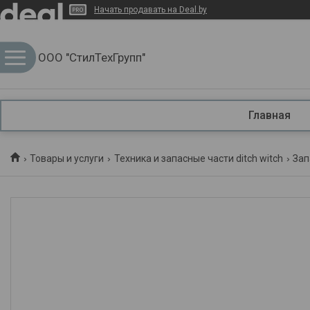
Начать продавать на Deal.by
ООО "СтилТехГрупп"
Главная
Товары и услуги
Техника и запасные части ditch witch
Зап