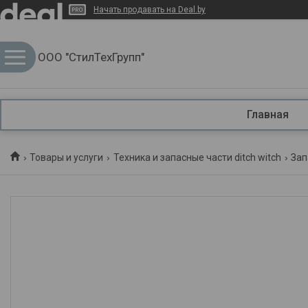
Начать продавать на Deal.by
ООО "СтилТехГрупп"
Главная
Товары и услуги
Техника и запасные части ditch witch
Зап