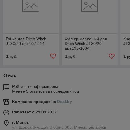
Гайка для Ditch Witch
Фильтр масленый для
Кно
JT30/20 арт.107-214
Ditch Witch JT30/20
JT3
арт.195-1034
1
1
1
руб.
руб.
р
О нас
Рейтинг не сформирован
Менее 5 отзывов за последний год
Компания продает на
Deal.by
Работает с 25.09.2012
г. Минск
ул. Щорса 3-я, дом 9,офис 305, Минск, Беларусь