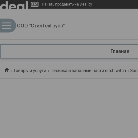
Начать продавать на Deal.by
ООО "СтилТехГрупп"
Главная
Товары и услуги
Техника и запасные части ditch witch
Зап