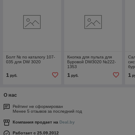
Болт № по каталогу 107-
Кнопка для пульта для
Са
035 для DW 3020
Буровой DW3020 №222-
си
1353
бу
Dit
1
1
1
руб.
руб.
р
О нас
Рейтинг не сформирован
Менее 5 отзывов за последний год
Компания продает на
Deal.by
Работает с 25.09.2012