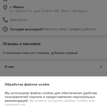
г. Минск
ул. Щорса 3-я, дом 9,офис 305, Минск, Беларусь
Контакты
Показать весь график работы
Сегодня выходной
Отзывы о магазине
У компании пока нет отзывов, добавьте первый
О нас
Контакты
Обработка файлов cookie
Доставка и оплата
Мы используем файлы cookies для обеспечения удобства
пользователей портала и предоставления персональных
График работы
рекомендаций.
Вы можете настроить файлы cookies или
отключить их.