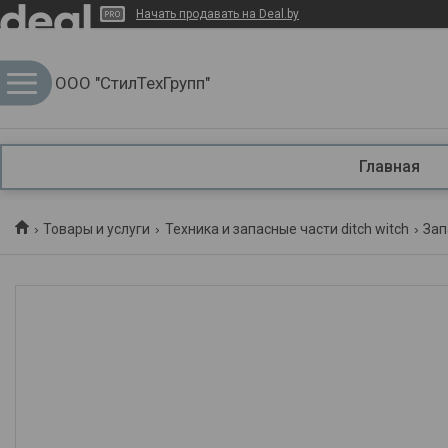
Начать продавать на Deal.by
ООО "СтилТехГрупп"
Главная
Товары и услуги
Техника и запасные части ditch witch
Зап