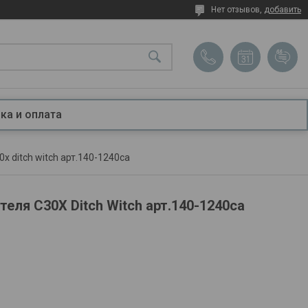
Нет отзывов,
добавить
ка и оплата
 ditch witch арт.140-1240са
еля С30Х Ditch Witch арт.140-1240са