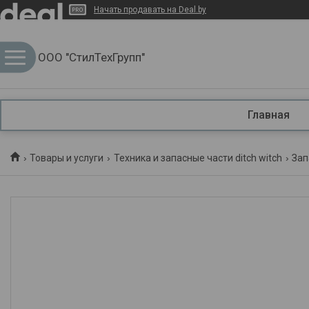
Начать продавать на Deal.by
ООО "СтилТехГрупп"
Главная
Товары и услуги
Техника и запасные части ditch witch
Зап