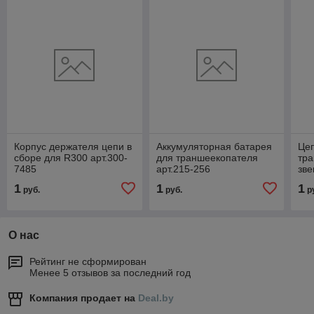
Корпус держателя цепи в
Аккумуляторная батарея
Цеп
сборе для R300 арт.300-
для траншеекопателя
тр
7485
арт.215-256
зве
1
1
1
руб.
руб.
р
О нас
Рейтинг не сформирован
Менее 5 отзывов за последний год
Компания продает на
Deal.by