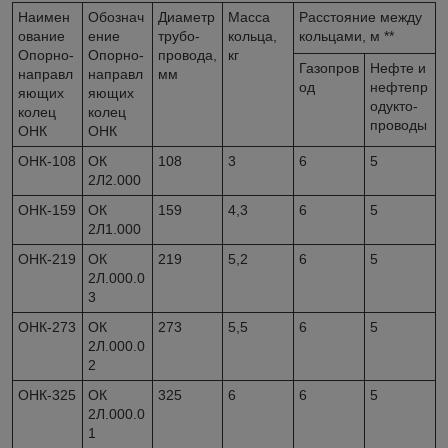
Наимен
Обознач
Диаметр
Масса
Расстояние между
ование
ение
трубо-
кольца,
кольцами, м **
Опорно-
Опорно-
провода,
кг
Газопров
Нефте и
направл
направл
мм
од
нефтепр
яющих
яющих
одукто-
колец
колец
проводы
ОНК
ОНК
ОНК-108
ОК
108
3
6
5
2Л2.000
ОНК-159
ОК
159
4,3
6
5
2Л1.000
ОНК-219
ОК
219
5,2
6
5
2Л.000.0
3
ОНК-273
ОК
273
5,5
6
5
2Л.000.0
2
ОНК-325
ОК
325
6
6
5
2Л.000.0
1