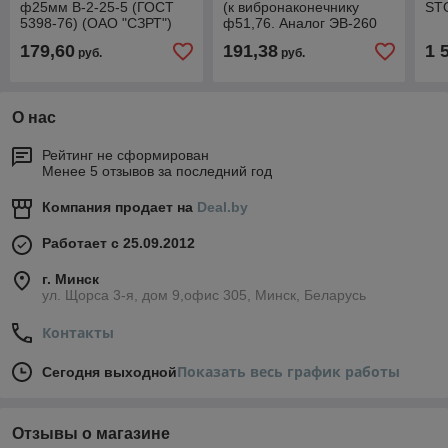
ф25мм В-2-25-5 (ГОСТ
(к вибронаконечнику
ST
5398-76) (ОАО "СЗРТ")
ф51,76. Аналог ЭВ-260
(бухта 10м)
4,5 м) (Вибромаш)
179,60
191,38
1 
руб.
руб.
О нас
Рейтинг не сформирован
Менее 5 отзывов за последний год
Компания продает на
Deal.by
Работает с 25.09.2012
г. Минск
ул. Щорса 3-я, дом 9,офис 305, Минск, Беларусь
Контакты
Показать весь график работы
Сегодня выходной
Отзывы о магазине