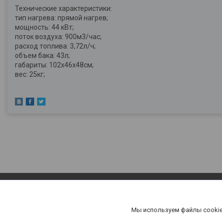
Технические характеристики:
тип нагрева: прямой нагрев;
мощность: 44 кВт;
поток воздуха: 900м3/час;
расход топлива: 3,72л/ч;
объем бака: 43л;
габариты: 102х46х48см;
вес: 25кг;
Мы используем файлы cookie