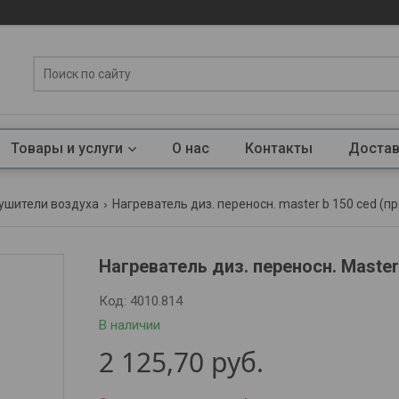
Товары и услуги
О нас
Контакты
Достав
сушители воздуха
Нагреватель диз. переносн. master b 150 ced (пр
Нагреватель диз. переносн. Master
Код:
4010.814
В наличии
2 125,70
руб.