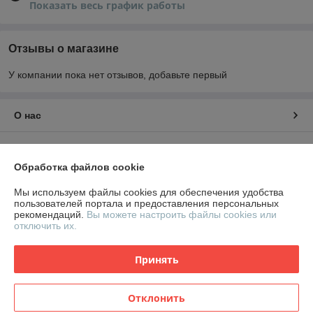
Показать весь график работы
Отзывы о магазине
У компании пока нет отзывов, добавьте первый
О нас
Контакты
Обработка файлов cookie
Доставка и оплата
Мы используем файлы cookies для обеспечения удобства
пользователей портала и предоставления персональных
График работы
рекомендаций.
Вы можете настроить файлы cookies или
отключить их.
Полная версия сайта
Принять
Политика обработки cookies
Отклонить
Сайт создан на платформе Deal.by