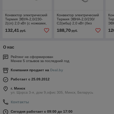
Конвектор электрический
Конвектор электрический
Кон
Термия ЭВУА-2,0/230-
Термия ЭВНА-2,0/230/
Те
2(сп) 2,0 кВт (с ножками,
С2(мбш) 2,0 кВт (без
ЭВН
без кронштейнов для
ножек, ножки или колеса
кВт
132,41
188,70
12
руб.
руб.
настенной
покупаются отдельно)
кол
отд
О нас
Рейтинг не сформирован
Менее 5 отзывов за последний год
Компания продает на
Deal.by
Работает с 25.09.2012
г. Минск
ул. Щорса 3-я, дом 9,офис 305, Минск, Беларусь
Контакты
Сегодня работает с 09:00 до 17:00