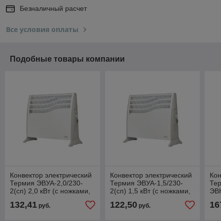
Безналичный расчет
Все условия оплаты
Подобные товары компании
Конвектор электрический
Конвектор электрический
Кон
Термия ЭВУА-2,0/230-
Термия ЭВУА-1,5/230-
Те
2(сп) 2,0 кВт (с ножками,
2(сп) 1,5 кВт (с ножками,
ЭВН
без кронштейнов для
без кронштейнов для
кВт
132,41
122,50
16
руб.
руб.
настенной
настенной
кол
отд