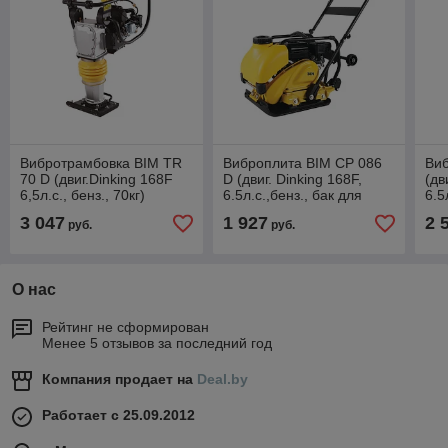
Вибротрамбовка BIM TR
Виброплита BIM CP 086
Виб
70 D (двиг.Dinking 168F
D (двиг. Dinking 168F,
(дв
6,5л.с., бенз., 70кг)
6.5л.с.,бенз., бак для
6.5
воды, рез. коврик, 86кг)
вод
3 047
1 927
2 
руб.
руб.
О нас
Рейтинг не сформирован
Менее 5 отзывов за последний год
Компания продает на
Deal.by
Работает с 25.09.2012