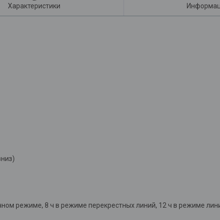
Характеристики
Информац
вниз)
чном режиме, 8 ч в режиме перекрестных линий, 12 ч в режиме лин