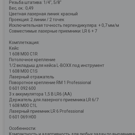
Резьба штатива: 1/4", 5/8"
Вес, ок.: 0,49
Цветная лазерная линия: красный
Проекция: 2 линии / 2 точек
Исключительная точность перпендикуляра: + 0,7 мм/м
Совместимые лазерные приемники: LR 6 + 7
Комплеткация:
Кейс
1 608 M00 C1R
Потолочное крепление
1/2 вкладыш для кейса L-BOXX под инструмент
1 608 M00 C1S
Лазерный отражатель
Поворотное крепление RM 1 Professional
0 601 092 600
3 x аккумулятора 1,5 В LR6 (AA)
Держатель для лазерного приемника LR 6/7
1 608 M00 C1L
Лазерный приемник LR 6 Professional
0 601 069 H00
Особенности:
Компактность и адаптивность для любых задач по выравнива