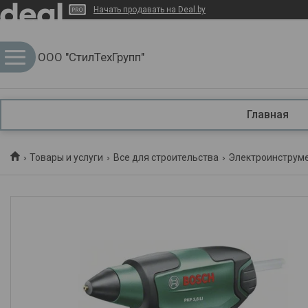
Начать продавать на Deal.by
ООО "СтилТехГрупп"
Главная
Товары и услуги
Все для строительства
Электроинструм