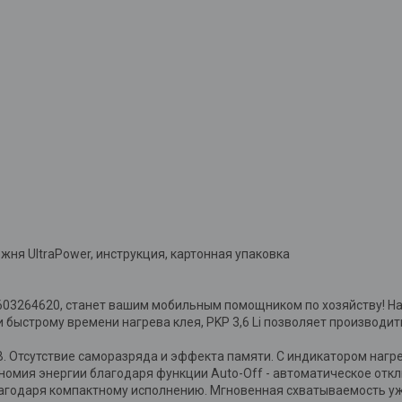
ржня UltraPower, инструкция, картонная упаковка
 0603264620, станет вашим мобильным помощником по хозяйству! На
быстрому времени нагрева клея, PKP 3,6 Li позволяет производит
. Отсутствие саморазряда и эффекта памяти. С индикатором нагре
номия энергии благодаря функции Auto-Off - автоматическое отк
агодаря компактному исполнению. Мгновенная схватываемость уже