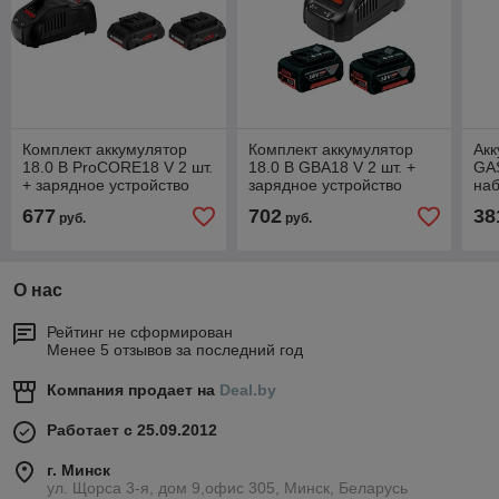
Комплект аккумулятор
Комплект аккумулятор
Ак
18.0 В ProCORE18 V 2 шт.
18.0 В GBA18 V 2 шт. +
GAS
+ зарядное устройство
зарядное устройство
наб
GAL1880CV (Набор
GAL1880CV (Набор GBA
БЕ
677
702
38
руб.
руб.
ProCORE18 V 4,0Ah 2 шт.
18 V 5,0Ah 2 шт. +
6.0
+
О нас
Рейтинг не сформирован
Менее 5 отзывов за последний год
Компания продает на
Deal.by
Работает с 25.09.2012
г. Минск
ул. Щорса 3-я, дом 9,офис 305, Минск, Беларусь