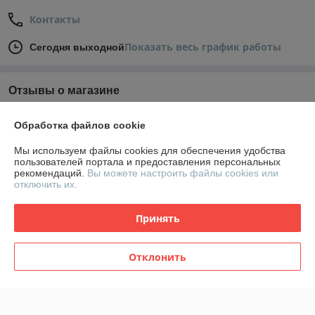
Контакты
Показать весь график работы
Сегодня выходной
Отзывы о магазине
У компании пока нет отзывов, добавьте первый
Обработка файлов cookie
Мы используем файлы cookies для обеспечения удобства
О нас
пользователей портала и предоставления персональных
рекомендаций.
Вы можете настроить файлы cookies или
отключить их.
Контакты
Принять
Доставка и оплата
Отклонить
График работы
Полная версия сайта