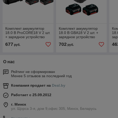
Комплект аккумулятор
Комплект аккумулятор
Ком
18.0 В ProCORE18 V 2 шт.
18.0 В GBA18 V 2 шт. +
18.
+ зарядное устройство
зарядное устройство
зар
GAL1880CV (Набор
GAL1880CV (Набор GBA
18-
677
702
46
руб.
руб.
ProCORE18 V 4,0Ah 2 шт.
18 V 5,0Ah 2 шт. +
4,0
+
О нас
Рейтинг не сформирован
Менее 5 отзывов за последний год
Компания продает на
Deal.by
Работает с 25.09.2012
г. Минск
ул. Щорса 3-я, дом 9,офис 305, Минск, Беларусь