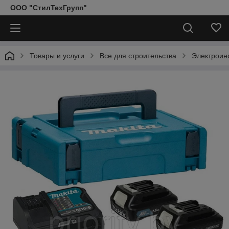
ООО "СтилТехГрупп"
Товары и услуги
Все для строительства
Электроин