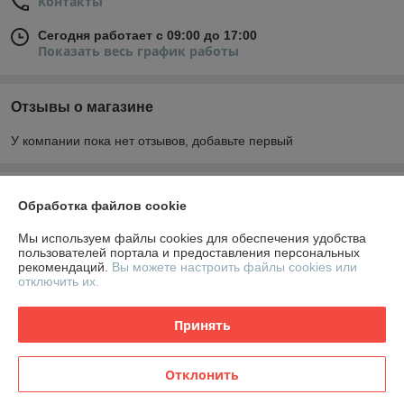
Контакты
Сегодня работает с 09:00 до 17:00
Показать весь график работы
Отзывы о магазине
У компании пока нет отзывов, добавьте первый
О нас
Обработка файлов cookie
Контакты
Мы используем файлы cookies для обеспечения удобства
пользователей портала и предоставления персональных
рекомендаций.
Вы можете настроить файлы cookies или
Доставка и оплата
отключить их.
График работы
Принять
Полная версия сайта
Отклонить