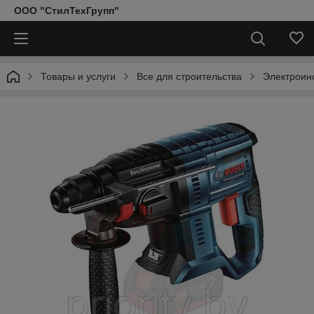
ООО "СтилТехГрупп"
Товары и услуги
Все для строительства
Электроин