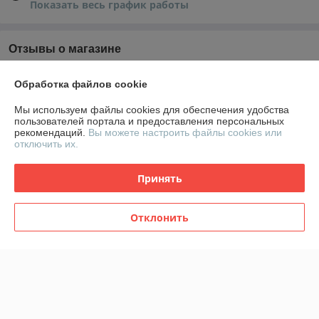
Показать весь график работы
Отзывы о магазине
У компании пока нет отзывов, добавьте первый
Обработка файлов cookie
Мы используем файлы cookies для обеспечения удобства
О нас
пользователей портала и предоставления персональных
рекомендаций.
Вы можете настроить файлы cookies или
отключить их.
Контакты
Принять
Доставка и оплата
Отклонить
График работы
Полная версия сайта
Политика обработки cookies
Сайт создан на платформе Deal.by