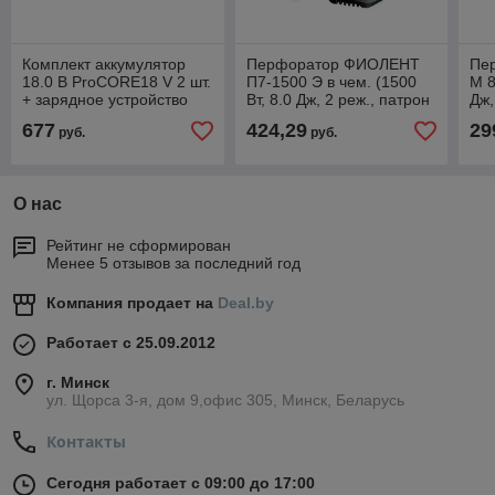
Комплект аккумулятор
Перфоратор ФИОЛЕНТ
Пе
18.0 В ProCORE18 V 2 шт.
П7-1500 Э в чем. (1500
M 8
+ зарядное устройство
Вт, 8.0 Дж, 2 реж., патрон
Дж,
GAL1880CV (Набор
SDS-plus, вес 5.0 кг)
plu
677
424,29
29
руб.
руб.
ProCORE18 V 4,0Ah 2 шт.
+
О нас
Рейтинг не сформирован
Менее 5 отзывов за последний год
Компания продает на
Deal.by
Работает с 25.09.2012
г. Минск
ул. Щорса 3-я, дом 9,офис 305, Минск, Беларусь
Контакты
Сегодня работает с 09:00 до 17:00