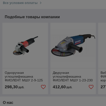
Все условия оплаты
Подобные товары компании
Одноручная
Двуручная
Ви
углошлифмашина
углошлифмашина
ФИ
ФИОЛЕНТ МШУ 2-9-125
ФИОЛЕНТ МШУ 1-23-230
кор
Э М в чем. (900 Вт, диск
Б в кор. (2300 Вт, диск
шли
298,30
412,60
27
руб.
руб.
125х22 мм, плавный пуск,
230х22 мм, плавный пуск,
мм,
регул. об.)
без регул. об.)
об.
О нас