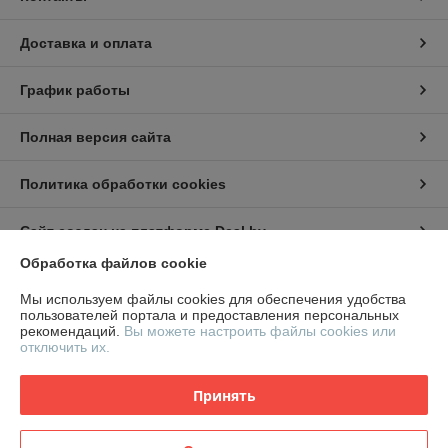
Доставка и оплата
График работы
Полная версия сайта
Политика обработки cookies
Сайт создан на платформе Deal.by
Обработка файлов cookie
Информация для покупателя
Мы используем файлы cookies для обеспечения удобства
пользователей портала и предоставления персональных
Юридическое лицо:
ООО "СтилТехГрупп"
рекомендаций.
Вы можете настроить файлы cookies или
220069, г. Минск, ул. Щорса 3-я, дом 9,офис 305
отключить их.
Регистрационный номер ЕГР: 191959674
Принять
УНП: 191959674
Регистрационный орган: Минский горисполком