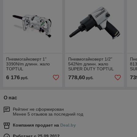
Пневмогайковерт 1"
Пневмогайковерт 1/2"
Пне
3390N/m длинн. жало
542Nm длинн. жало
81
TOPTUL
SUPER DUTY TOPTUL
SU
6 176
778,60
73
руб.
руб.
О нас
Рейтинг не сформирован
Менее 5 отзывов за последний год
Компания продает на
Deal.by
Работает с 25.09.2012