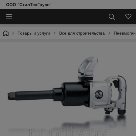
ООО "СтилТехГрупп"
Товары и услуги
Все для строительства
Пневмогай