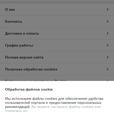
О нас
Контакты
Доставка и оплата
График работы
Полная версия сайта
Политика обработки cookies
Сайт создан на платформе Deal.by
Обработка файлов cookie
Информация для покупателя
Мы используем файлы cookies для обеспечения удобства
пользователей портала и предоставления персональных
Юридическое лицо:
ООО "СтилТехГрупп"
рекомендаций.
Вы можете настроить файлы cookies или
220069, г. Минск, ул. Щорса 3-я, дом 9,офис 305
отключить их.