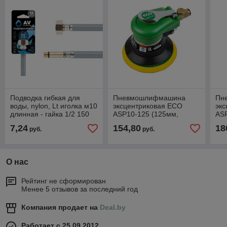
Подводка гибкая для
Пневмошлифмашина
Пн
воды, nylon, Lt иголка м10
эксцентриковая ECO
эк
длинная - гайка 1/2 150
ASP10-125 (125мм,
AS
см AV Engineering
10000 об/мин, 180л/мин)
100
7,24
154,80
18
руб.
руб.
О нас
Рейтинг не сформирован
Менее 5 отзывов за последний год
Компания продает на
Deal.by
Работает с 25.09.2012