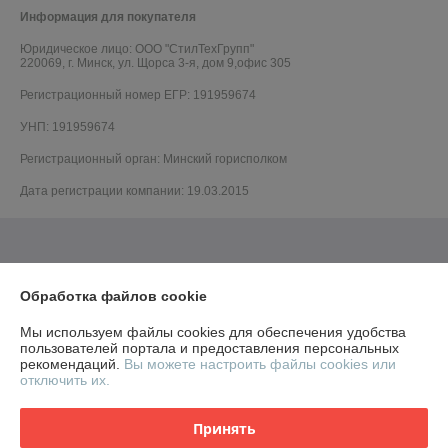
Информация для покупателя
Юридическое лицо:
ООО "СтилТехГрупп"
220069, г. Минск, ул. Щорса 3-я, дом 9,офис 305
Регистрационный номер ЕГР: 191959674
УНП: 191959674
Регистрационный орган: Минский горисполком
Дата регистрации компании: 19.03.2015
Обработка файлов cookie
Мы используем файлы cookies для обеспечения удобства
пользователей портала и предоставления персональных
рекомендаций.
Вы можете настроить файлы cookies или
отключить их.
Принять