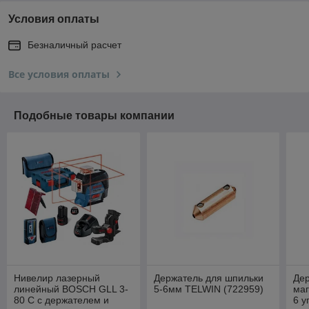
Условия оплаты
Безналичный расчет
Все условия оплаты
Подобные товары компании
Нивелир лазерный
Держатель для шпильки
Дер
линейный BOSCH GLL 3-
5-6мм TELWIN (722959)
маг
80 C с держателем и
6 у