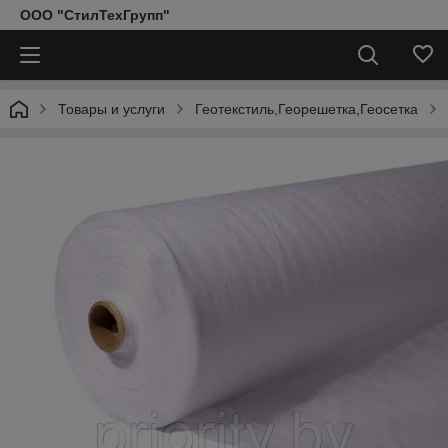
ООО "СтилТехГрупп"
Товары и услуги
Геотекстиль,Георешетка,Геосетка