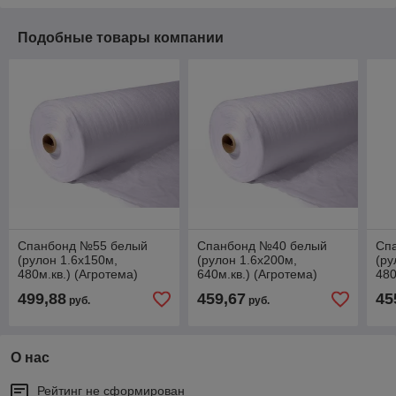
Подобные товары компании
Спанбонд №55 белый
Спанбонд №40 белый
Сп
(рулон 1.6х150м,
(рулон 1.6х200м,
(ру
480м.кв.) (Агротема)
640м.кв.) (Агротема)
480
499,88
459,67
45
руб.
руб.
О нас
Рейтинг не сформирован