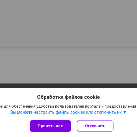
Сайт создан на платформе Deal.by
Политика обработки файлов cookies
Обработка файлов cookie
ООО "СтилТехГрупп" |
Пожаловаться на контент
Select Language
▼
s для обеспечения удобства пользователей портала и предоставления
Вы можете настроить файлы cookies или отключить их.
Принять все
Отклонить