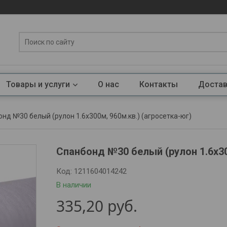
Товары и услуги
О нас
Контакты
Достав
нд №30 белый (рулон 1.6х300м, 960м.кв.) (агросетка-юг)
Спанбонд №30 белый (рулон 1.6х3
Код:
1211604014242
В наличии
335,20
руб.