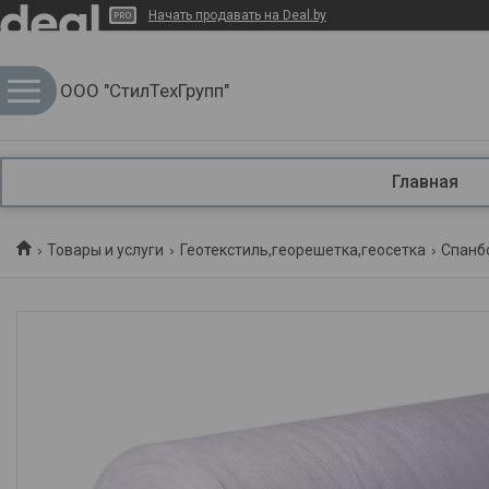
Начать продавать на Deal.by
ООО "СтилТехГрупп"
Главная
Товары и услуги
Геотекстиль,георешетка,геосетка
Спанбо