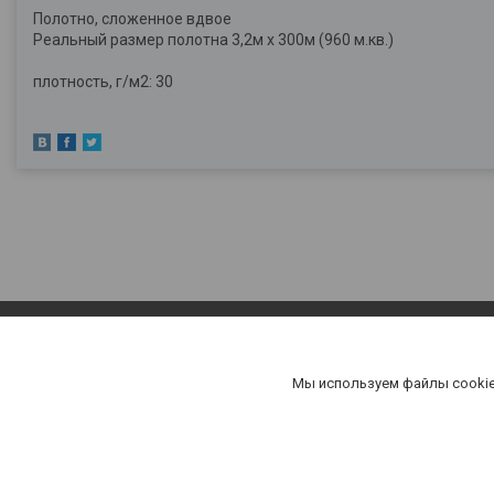
Полотно, сложенное вдвое
Реальный размер полотна 3,2м х 300м (960 м.кв.)
плотность, г/м2: 30
Мы используем файлы cookie