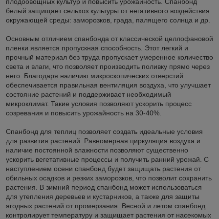
плодоовощных культур и повысить урожайность. Спанбонд
белый защищает сельхоз культуры от негативного воздействия
окружающей среды: заморозков, града, палящего солнца и др.
Основным отличием спанбонда от классической целлофановой
пленки является пропускная способность. Этот легкий и
прочный материал без труда пропускает умеренное количество
света и влаги, что позволяет производить поливку прямо через
него. Благодаря наличию микроскопических отверстий
обеспечивается правильная вентиляция воздуха, что улучшает
состояние растений и поддерживает необходимый
микроклимат. Такие условия позволяют ускорить процесс
созревания и повысить урожайность на 30-40%.
Спанбонд для теплиц позволяет создать идеальные условия
для развития растений. Равномерная циркуляция воздуха и
наличие постоянной влажности позволяют существенно
ускорить вегетативные процессы и получить ранний урожай. С
наступлением осени спанбонд будет защищать растения от
обильных осадков и резких заморозков, что позволит сохранить
растения. В зимний период спанбонд может использоваться
для утепления деревьев и кустарников, а также для защиты
ягодных растений от промерзания. Весной и летом спанбонд
контролирует температуру и защищает растения от насекомых