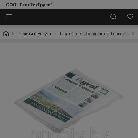
ООО "СтилТехГрупп"
Товары и услуги
Геотекстиль,Георешетка,Геосетка