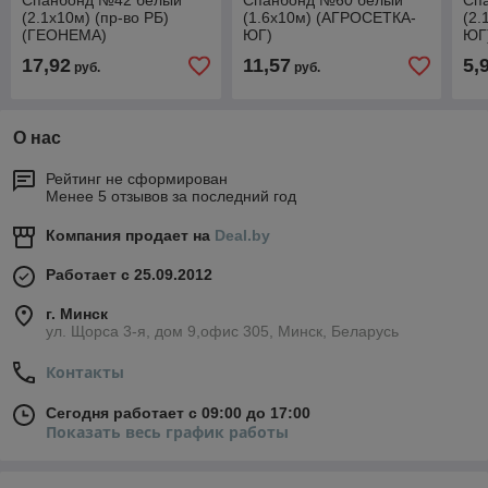
Спанбонд №42 белый
Спанбонд №60 белый
Сп
(2.1x10м) (пр-во РБ)
(1.6x10м) (АГРОСЕТКА-
(2.
(ГЕОНЕМА)
ЮГ)
ЮГ
17,92
11,57
5,
руб.
руб.
О нас
Рейтинг не сформирован
Менее 5 отзывов за последний год
Компания продает на
Deal.by
Работает с 25.09.2012
г. Минск
ул. Щорса 3-я, дом 9,офис 305, Минск, Беларусь
Контакты
Сегодня работает с 09:00 до 17:00
Показать весь график работы