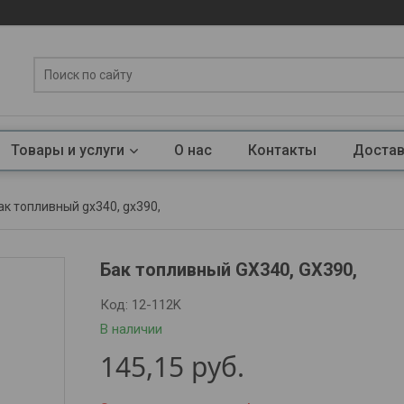
Товары и услуги
О нас
Контакты
Достав
ак топливный gx340, gx390,
Бак топливный GX340, GX390,
Код:
12-112K
В наличии
145,15
руб.