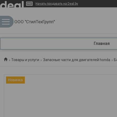
Начать продавать на Deal.by
ООО "СтилТехГрупп"
Главная
Товары и услуги
Запасные части для двигателей honda
Б
Новинка