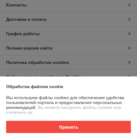
Контакты
Доставка и оплата
График работы
Полная версия сайта
Политика обработки cookies
Сайт создан на платформе Deal.by
Обработка файлов cookie
Информация для покупателя
Мы используем файлы cookies для обеспечения удобства
пользователей портала и предоставления персональных
Юридическое лицо:
ООО "СтилТехГрупп"
рекомендаций.
Вы можете настроить файлы cookies или
220069, г. Минск, ул. Щорса 3-я, дом 9,офис 305
отключить их.
Регистрационный номер ЕГР: 191959674
Принять
УНП: 191959674