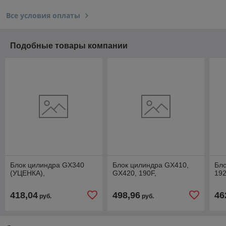
Все условия оплаты
Подобные товары компании
Блок цилиндра GX340
Блок цилиндра GX410,
Бло
(УЦЕНКА),
GX420, 190F,
192
418,04
498,96
46
руб.
руб.