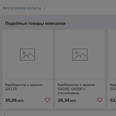
Все условия оплаты
Подобные товары компании
Карбюратор с краном
Карбюратор с краном
Кар
GX120,
GX160, GX200 с
GX
отстойником,
35,06
36,34
53
руб.
руб.