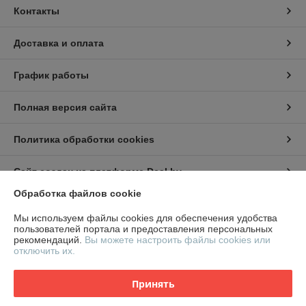
Контакты
Доставка и оплата
График работы
Полная версия сайта
Политика обработки cookies
Сайт создан на платформе Deal.by
Обработка файлов cookie
Информация для покупателя
Мы используем файлы cookies для обеспечения удобства
пользователей портала и предоставления персональных
Юридическое лицо:
ООО "СтилТехГрупп"
рекомендаций.
Вы можете настроить файлы cookies или
220069, г. Минск, ул. Щорса 3-я, дом 9,офис 305
отключить их.
Регистрационный номер ЕГР: 191959674
Принять
УНП: 191959674