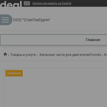
Начать продавать на Deal.by
ООО "СтилТехГрупп"
Главная
Товары и услуги
Запасные части для двигателей honda
К
Новинка