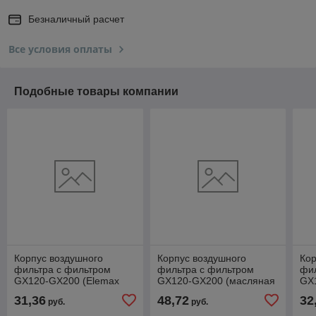
Безналичный расчет
Все условия оплаты
Подобные товары компании
Корпус воздушного
Корпус воздушного
Кор
фильтра с фильтром
фильтра с фильтром
фи
GX120-GX200 (Elemax
GX120-GX200 (масляная
GX1
тип, пласт-мет),
ванна),
31,36
48,72
32
руб.
руб.