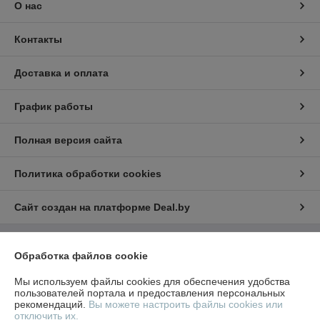
О нас
Контакты
Доставка и оплата
График работы
Полная версия сайта
Политика обработки cookies
Сайт создан на платформе Deal.by
Информация для покупателя
Обработка файлов cookie
Юридическое лицо:
ООО "СтилТехГрупп"
Мы используем файлы cookies для обеспечения удобства
220069, г. Минск, ул. Щорса 3-я, дом 9,офис 305
пользователей портала и предоставления персональных
рекомендаций.
Вы можете настроить файлы cookies или
Регистрационный номер ЕГР: 191959674
отключить их.