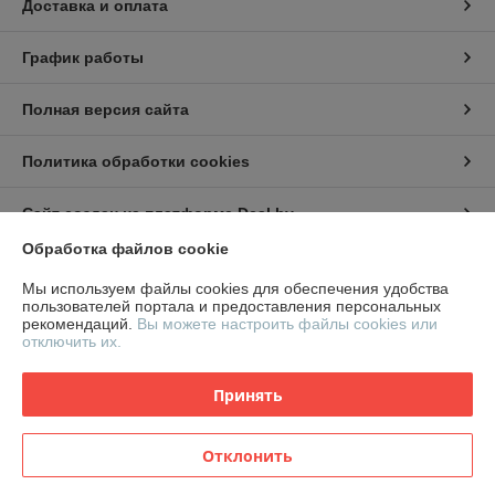
Доставка и оплата
График работы
Полная версия сайта
Политика обработки cookies
Сайт создан на платформе Deal.by
Обработка файлов cookie
Информация для покупателя
Мы используем файлы cookies для обеспечения удобства
пользователей портала и предоставления персональных
Юридическое лицо:
ООО "СтилТехГрупп"
рекомендаций.
Вы можете настроить файлы cookies или
220069, г. Минск, ул. Щорса 3-я, дом 9,офис 305
отключить их.
Регистрационный номер ЕГР: 191959674
Принять
УНП: 191959674
Регистрационный орган: Минский горисполком
Отклонить
Дата регистрации компании: 19.03.2015