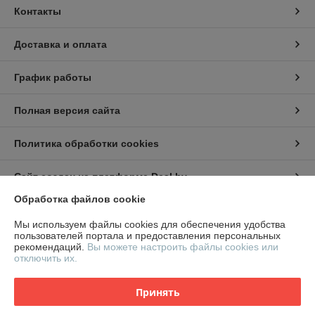
Контакты
Доставка и оплата
График работы
Полная версия сайта
Политика обработки cookies
Сайт создан на платформе Deal.by
Обработка файлов cookie
Информация для покупателя
Мы используем файлы cookies для обеспечения удобства
пользователей портала и предоставления персональных
Юридическое лицо:
ООО "СтилТехГрупп"
рекомендаций.
Вы можете настроить файлы cookies или
220069, г. Минск, ул. Щорса 3-я, дом 9,офис 305
отключить их.
Регистрационный номер ЕГР: 191959674
Принять
УНП: 191959674