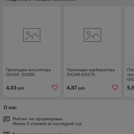
Прокладка инсулятора
Прокладка карбюратора
Пла
GX160, GX200,
GX240-GX270,
тол
GX
4,03
4,87
5,
руб.
руб.
О нас
Рейтинг не сформирован
Менее 5 отзывов за последний год