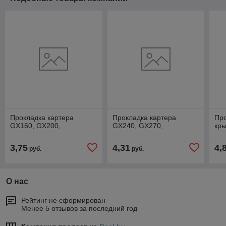
Прокладка картера
Прокладка картера
Про
GX160, GX200,
GX240, GX270,
кр
3,75
4,31
4,
руб.
руб.
О нас
Рейтинг не сформирован
Менее 5 отзывов за последний год