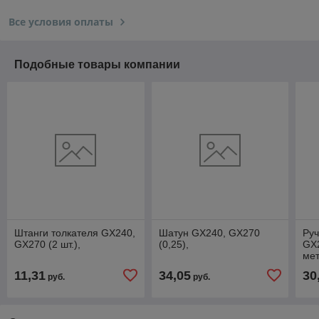
Все условия оплаты
Подобные товары компании
Штанги толкателя GX240,
Шатун GX240, GX270
Руч
GX270 (2 шт.),
(0,25),
GX2
ме
пло
11,31
34,05
30
руб.
руб.