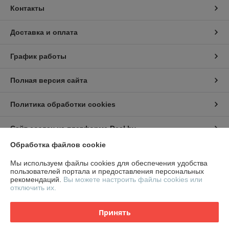
Контакты
Доставка и оплата
График работы
Полная версия сайта
Политика обработки cookies
Сайт создан на платформе Deal.by
Обработка файлов cookie
Информация для покупателя
Мы используем файлы cookies для обеспечения удобства
пользователей портала и предоставления персональных
Юридическое лицо:
ООО "СтилТехГрупп"
рекомендаций.
Вы можете настроить файлы cookies или
220069, г. Минск, ул. Щорса 3-я, дом 9,офис 305
отключить их.
Регистрационный номер ЕГР: 191959674
Принять
УНП: 191959674