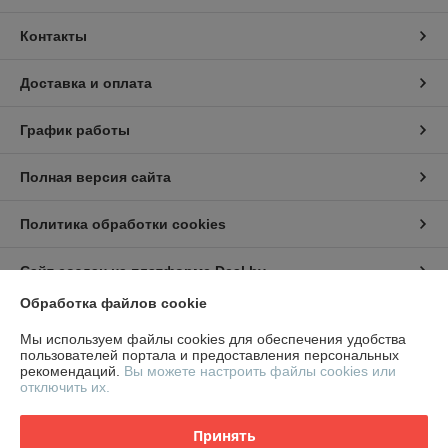
Контакты
Доставка и оплата
График работы
Полная версия сайта
Политика обработки cookies
Сайт создан на платформе Deal.by
Обработка файлов cookie
Информация для покупателя
Мы используем файлы cookies для обеспечения удобства
пользователей портала и предоставления персональных
Юридическое лицо:
ООО "СтилТехГрупп"
рекомендаций.
Вы можете настроить файлы cookies или
220069, г. Минск, ул. Щорса 3-я, дом 9,офис 305
отключить их.
Регистрационный номер ЕГР: 191959674
Принять
УНП: 191959674