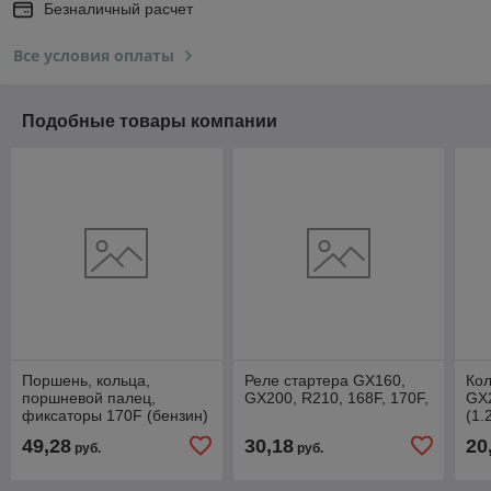
Безналичный расчет
Все условия оплаты
Подобные товары компании
Поршень, кольца,
Реле стартера GX160,
Ко
поршневой палец,
GX200, R210, 168F, 170F,
GX2
фиксаторы 170F (бензин)
(1.
(70*47мм, кольца
бен
49,28
30,18
20
руб.
руб.
1.5*1.5*2.5 мм) ,