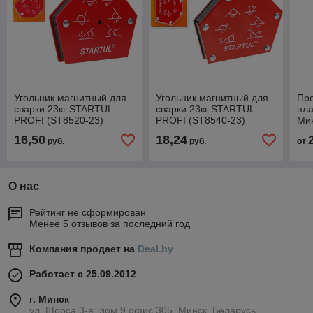
Угольник магнитный для
Угольник магнитный для
Пр
сварки 23кг STARTUL
сварки 23кг STARTUL
пла
PROFI (ST8520-23)
PROFI (ST8540-23)
Ми
(струбцина магнитная)
(струбцина магнитная)
16,50
18,24
руб.
руб.
от
О нас
Рейтинг не сформирован
Менее 5 отзывов за последний год
Компания продает на
Deal.by
Работает с 25.09.2012
г. Минск
ул. Щорса 3-я, дом 9,офис 305, Минск, Беларусь