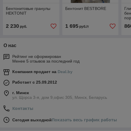
Бентонитовые гранулы
Бентонит BESTBORE
Гл
HEKTONIT
бен
по
2 230
1 695
86
руб.
руб./т
О нас
Рейтинг не сформирован
Менее 5 отзывов за последний год
Компания продает на
Deal.by
Работает с 25.09.2012
г. Минск
ул. Щорса 3-я, дом 9,офис 305, Минск, Беларусь
Контакты
Показать весь график работы
Сегодня выходной