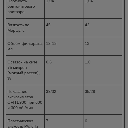
Плотность
1,04
1,04
бентонитового
раствора
Вязкость по
45
42
Маршу, с
Объём фильтрата,
12-13
13
мл
Остаток на сите
0,6
1,0
75 микрон
(мокрый рассев),
%
Показание
39/32
35/29
вискозиметра
OFITE900 при 600
и 300 об./мин.
Пластическая
7
6
вязкость PV, сПз