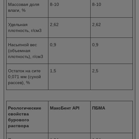
Массовая доля
8-10
8-10
влаги, %
Удельная
2,62
2,62
плотность, г/см
3
Насыпной вес
0,9
0,9
(объемная
плотность), г/см
3
Остаток на сите
1,5
2,5
0,071 мм (сухой
рассев), %
Реологические
МаксБент API
ПБМА
свойства
бурового
раствора