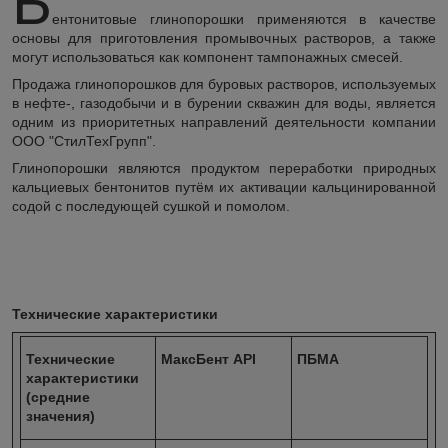
Б
ентонитовые глинопорошки применяются в качестве
основы для приготовления промывочных растворов, а также
могут использоваться как компонент тампонажных смесей.
Продажа глинопорошков для буровых растворов, используемых
в нефте-, газодобычи и в бурении скважин для воды, является
одним из приоритетных направлений деятельности компании
ООО "СтилТехГрупп".
Глинопорошки являются продуктом переработки природных
кальциевых бентонитов путём их активации кальцинированной
содой с последующей сушкой и помолом.
Технические характеристики
Технические
МаксБент API
ПБМА
характеристики
(средние
значения)