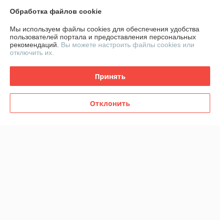
У компании пока нет отзывов, добавьте первый
Обработка файлов cookie
Мы используем файлы cookies для обеспечения удобства
О нас
пользователей портала и предоставления персональных
рекомендаций.
Вы можете настроить файлы cookies или
отключить их.
Контакты
Принять
Доставка и оплата
Отклонить
График работы
Полная версия сайта
Политика обработки cookies
Сайт создан на платформе Deal.by
Информация для покупателя
Юридическое лицо:
ООО "СтилТехГрупп"